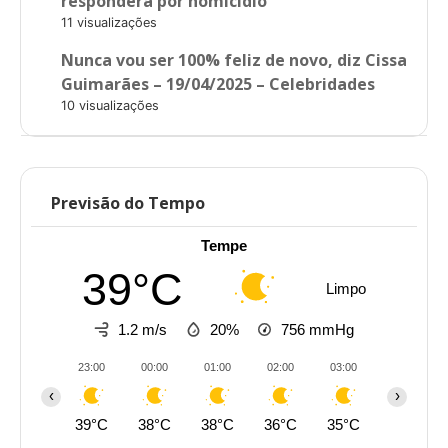
responderá por homicídio
11 visualizações
Nunca vou ser 100% feliz de novo, diz Cissa
Guimarães – 19/04/2025 – Celebridades
10 visualizações
Previsão do Tempo
Tempe
39°C
Limpo
1.2 m/s
20%
756
mmHg
23:00
00:00
01:00
02:00
03:00
04:00
‹
›
39°C
38°C
38°C
36°C
35°C
35°C