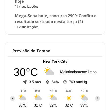
hoje
11 visualizações
Mega-Sena hoje, concurso 2909: Confira o
resultado sorteado nesta terça (2)
11 visualizações
Previsão do Tempo
New York City
30°C
Maioritariamente limpo
3.5 m/s
64%
763
mmHg
11:00
12:00
13:00
14:00
15:00
16:00
‹
›
30°C
31°C
32°C
32°C
33°C
33°C