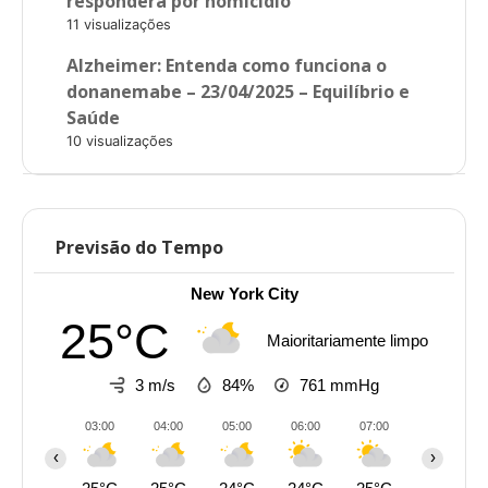
responderá por homicídio
11 visualizações
Alzheimer: Entenda como funciona o
donanemabe – 23/04/2025 – Equilíbrio e
Saúde
10 visualizações
Previsão do Tempo
New York City
25°C
Maioritariamente limpo
3 m/s
84%
761
mmHg
03:00
04:00
05:00
06:00
07:00
08:00
‹
›