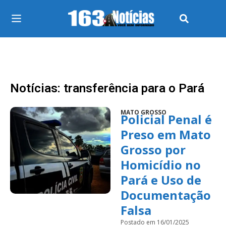
Notícias: transferência para o Pará
MATO GROSSO
Policial Penal é
Preso em Mato
Grosso por
Homicídio no
Pará e Uso de
Documentação
Falsa
Postado em 16/01/2025