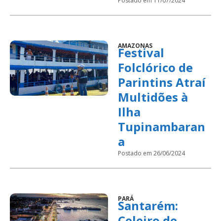
Postado em 11/07/2024
AMAZONAS
Festival
Folclórico de
Parintins Atraí
Multidões à
Ilha
Tupinambaran
a
Postado em 26/06/2024
PARÁ
Santarém:
Celeiro de