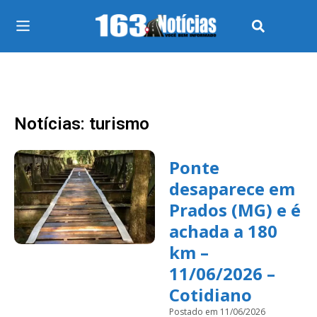
Notícias: turismo
Ponte
desaparece em
Prados (MG) e é
achada a 180
km –
11/06/2026 –
Cotidiano
Postado em 11/06/2026