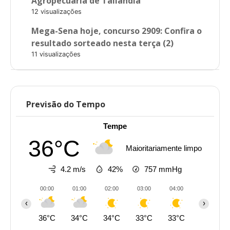
Agropecuária de Tailândia
12 visualizações
Mega-Sena hoje, concurso 2909: Confira o
resultado sorteado nesta terça (2)
11 visualizações
Previsão do Tempo
Tempe
36°C
Maioritariamente limpo
4.2 m/s
42%
757
mmHg
00:00
01:00
02:00
03:00
04:00
05:00
‹
›
36°C
34°C
34°C
33°C
33°C
32°C