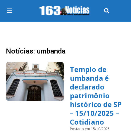
Notícias: umbanda
Templo de
umbanda é
declarado
patrimônio
histórico de SP
– 15/10/2025 –
Cotidiano
Postado em 15/10/2025