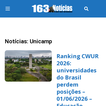
Notícias: Unicamp
Ranking CWUR
2026:
universidades
do Brasil
perdem
posições –
01/06/2026 –
Educação