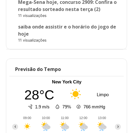
Mega-Sena hoje, concurso 2909: Confira o
resultado sorteado nesta terça (2)
11 visualizações
saiba onde assistir e o horário do jogo de
hoje
11 visualizações
Previsão do Tempo
New York City
28°C
Limpo
1.9 m/s
79%
766
mmHg
09:00
10:00
11:00
12:00
13:00
14:00
‹
›