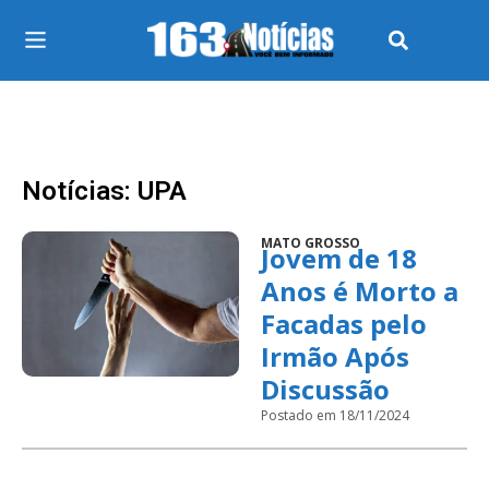
Notícias: UPA
MATO GROSSO
Jovem de 18
Anos é Morto a
Facadas pelo
Irmão Após
Discussão
Postado em 18/11/2024