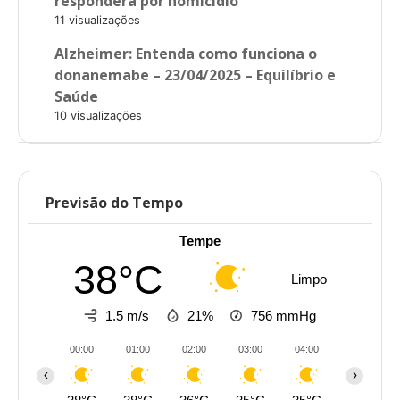
responderá por homicídio
11 visualizações
Alzheimer: Entenda como funciona o
donanemabe – 23/04/2025 – Equilíbrio e
Saúde
10 visualizações
Previsão do Tempo
Tempe
38°C
Limpo
1.5 m/s
21%
756
mmHg
00:00
01:00
02:00
03:00
04:00
05:00
‹
›