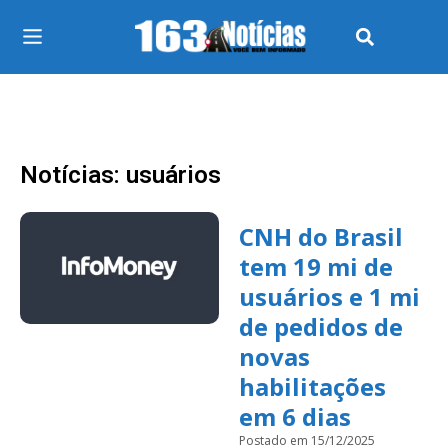
Notícias: usuários
CNH do Brasil
tem 19 mi de
usuários e 1 mi
de pedidos de
novas
habilitações
em 6 dias
Postado em 15/12/2025