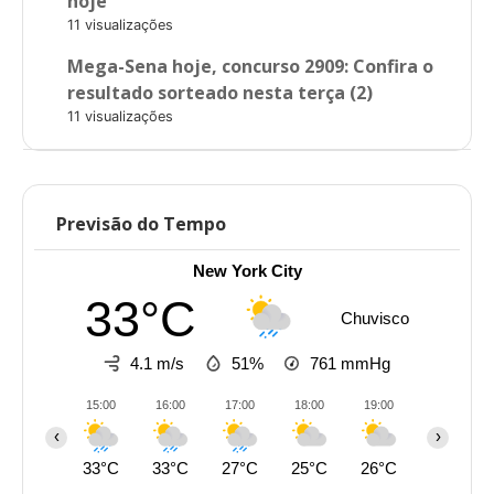
hoje
11 visualizações
Mega-Sena hoje, concurso 2909: Confira o
resultado sorteado nesta terça (2)
11 visualizações
Previsão do Tempo
New York City
33°C
Chuvisco
4.1 m/s
51%
761
mmHg
15:00
16:00
17:00
18:00
19:00
20:00
‹
›
33°C
33°C
27°C
25°C
26°C
26°C