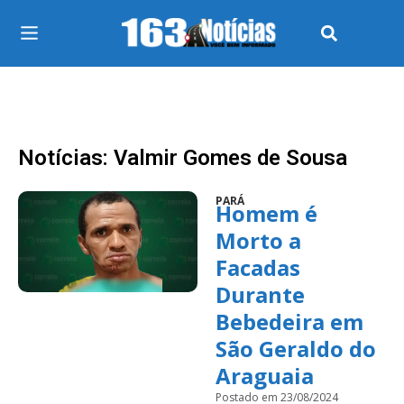
Notícias: Valmir Gomes de Sousa
PARÁ
Homem é
Morto a
Facadas
Durante
Bebedeira em
São Geraldo do
Araguaia
Postado em 23/08/2024