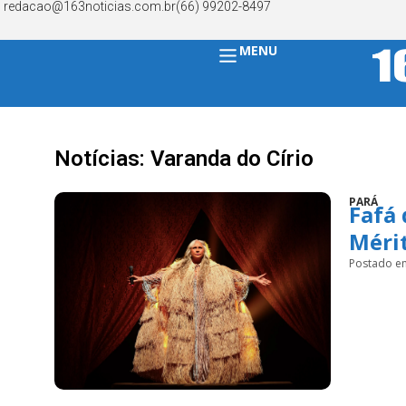
redacao@163noticias.com.br
(66) 99202-8497
MENU
Notícias: Varanda do Círio
PARÁ
Fafá
Méri
Postado e