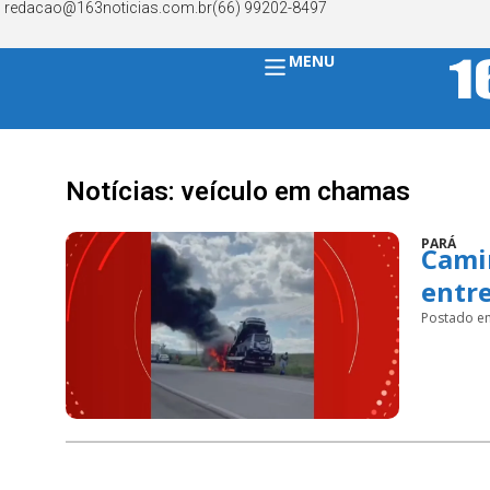
redacao@163noticias.com.br
(66) 99202-8497
MENU
Notícias: veículo em chamas
PARÁ
Cami
entre
Postado e