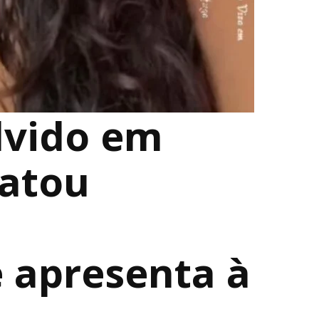
lvido em
matou
m
 apresenta à