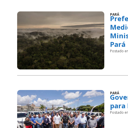
PARÁ
Prefe
Medi
Minis
Pará
Postado e
PARÁ
Gove
para 
Postado e