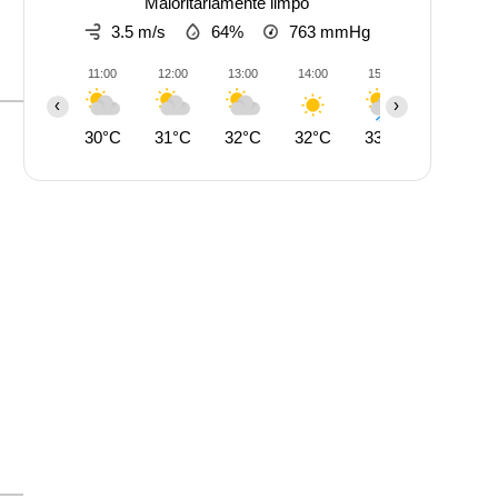
Maioritariamente limpo
3.5 m/s
64%
763
mmHg
11:00
12:00
13:00
14:00
15:00
16:00
‹
›
30°C
31°C
32°C
32°C
33°C
33°C