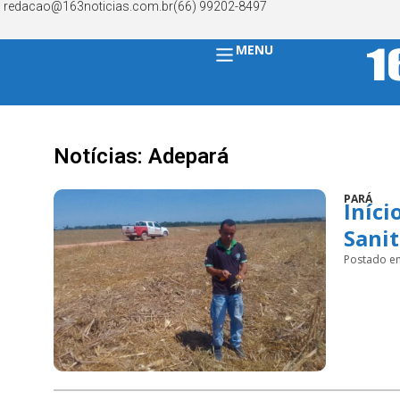
redacao@163noticias.com.br
(66) 99202-8497
MENU
Notícias: Adepará
PARÁ
Iníci
Sanit
Postado e