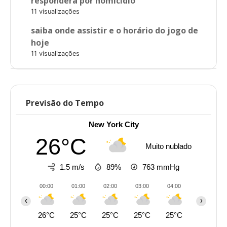
responderá por homicídio
11 visualizações
saiba onde assistir e o horário do jogo de
hoje
11 visualizações
Previsão do Tempo
New York City
26°C
Muito nublado
1.5 m/s
89%
763
mmHg
00:00
01:00
02:00
03:00
04:00
05:00
‹
›
26°C
25°C
25°C
25°C
25°C
24°C