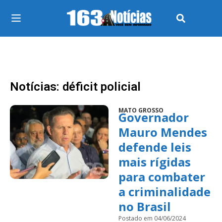
Notícias: déficit policial
MATO GROSSO
Governador
Mauro Mendes
defende leis
mais rígidas
para combater
a criminalidade
no Brasil
Postado em 04/06/2024