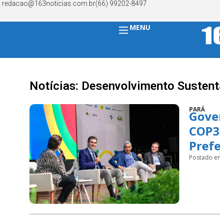
redacao@163noticias.com.br
(66) 99202-8497
MENU
Notícias: Desenvolvimento Sustent
PARÁ
Gove
COP3
Prefe
Postado e