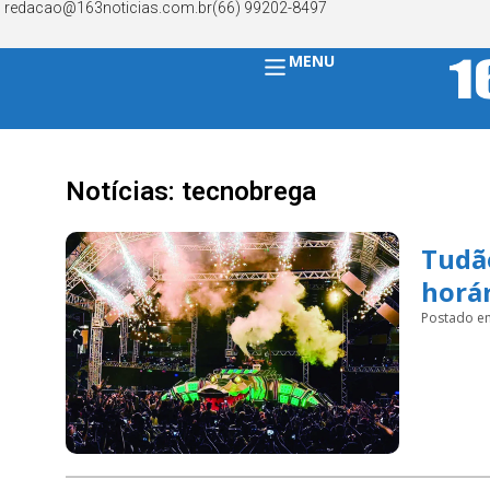
redacao@163noticias.com.br
(66) 99202-8497
MENU
Notícias: tecnobrega
Tudão
horár
Postado e