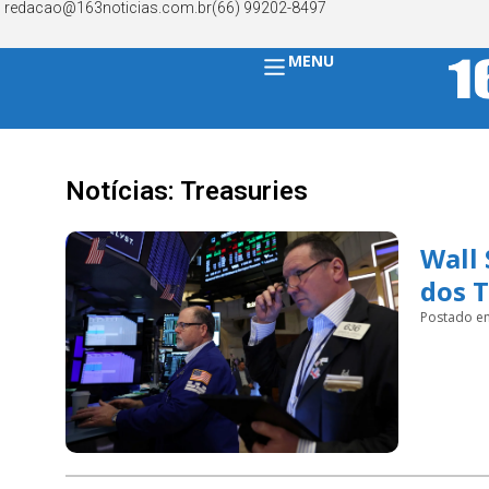
redacao@163noticias.com.br
(66) 99202-8497
MENU
Notícias: Treasuries
Wall 
dos T
Postado e