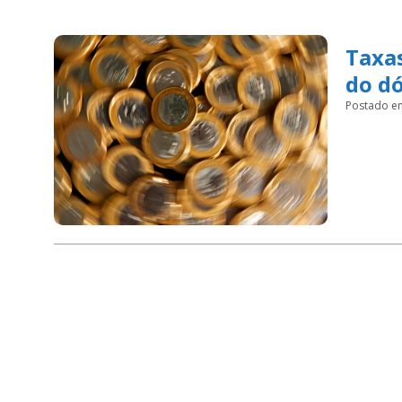
Taxas
do dó
Postado e